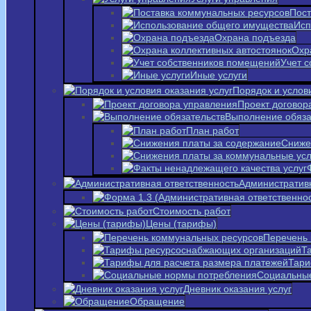
Пост
Исп
Охрана подъезда
Охр
Учет 
Иные услуги
Порядок и услов
Проект договор
Выполнение обяза
План работ
Сниже
Административн
Стоимость работ
Цены (тарифы)
Перечень 
Т
Тари
Социальны
Дневник оказания услуг
Обращение