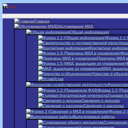
Главная
Обслуживание МКД
Общая информация
Форма 1.1
Контактная информ
Фор
Перечень МКД в
МКД, вышедш
Членство в объед
Устав
Финансово
Форма 1.2 (Пок
Годовая бу
Сведения о доходах
Сведения о расходах
Форма 2 
Выполняемые работы
Содержание
Услуги управления