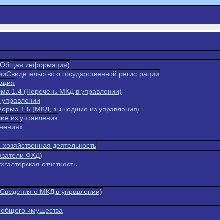
 (Общая информация)
Свидетельство о государственной регистрации
ация
ма 1.4 (Перечень МКД в управлении)
 управлении
Форма 1.5 (МКД, вышедшие из управления)
ие из управления
инениях
-хозяйственная деятельность
азатели ФХД)
хгалтерская отчетность
(Сведения о МКД в управлении)
 общего имущества