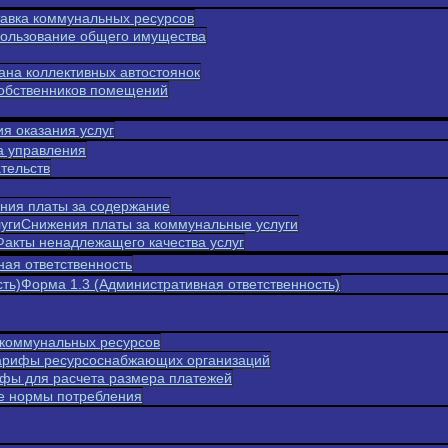
авка коммунальных ресурсов
ользование общего имущества
ана коллективных автостоянок
собственников помещений
ия оказания услуг
а управления
тельств
ния платы за содержание
Снижения платы за коммунальные услуги
Факты ненадлежащего качества услуг
ая ответственность
Форма 1.3 (Административная ответственность)
коммунальных ресурсов
арифы ресурсоснабжающих организаций
фы для расчета размера платежей
е нормы потребления