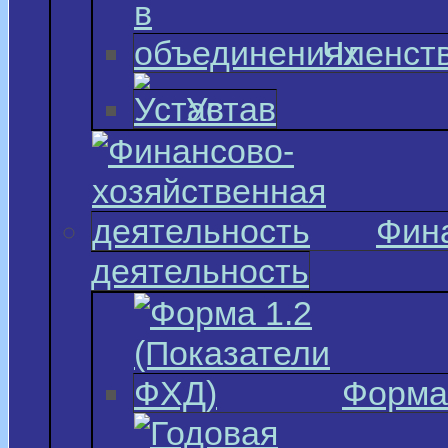
Членств
Устав
Фин
деятельность
Форма 